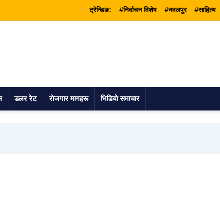
ट्रेन्डिङ:
#निर्वाचन विशेष
#नवलपुर
#साहित्य
ल
डलर रेट
राेजगार मागहरू
भिडियाे समाचार