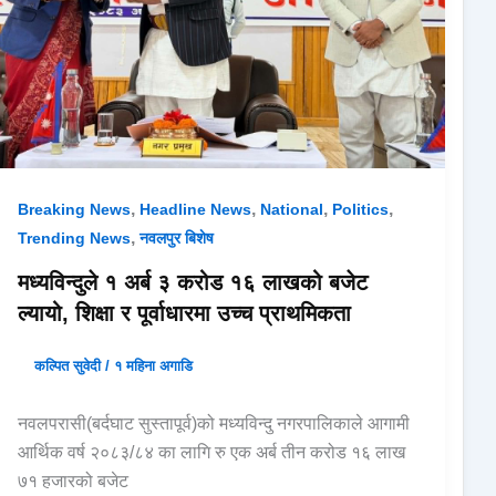
,
,
,
,
Breaking News
Headline News
National
Politics
,
Trending News
नवलपुर बिशेष
मध्यविन्दुले १ अर्ब ३ करोड १६ लाखको बजेट
ल्यायो, शिक्षा र पूर्वाधारमा उच्च प्राथमिकता
कल्पित सुवेदी
/
१ महिना अगाडि
नवलपरासी(बर्दघाट सुस्तापूर्व)को मध्यविन्दु नगरपालिकाले आगामी
आर्थिक वर्ष २०८३/८४ का लागि रु एक अर्ब तीन करोड १६ लाख
७१ हजारको बजेट