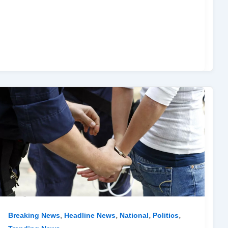
,
,
,
,
Breaking News
Headline News
National
Politics