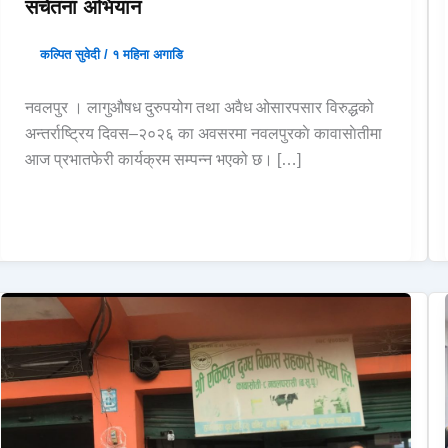
सचेतना अभियान
कल्पित सुवेदी
/
१ महिना अगाडि
नवलपुर । लागुऔषध दुरुपयोग तथा अवैध ओसारपसार विरुद्धको
अन्तर्राष्ट्रिय दिवस–२०२६ का अवसरमा नवलपुरकाे कावासाेतीमा
आज प्रभातफेरी कार्यक्रम सम्पन्न भएको छ। […]