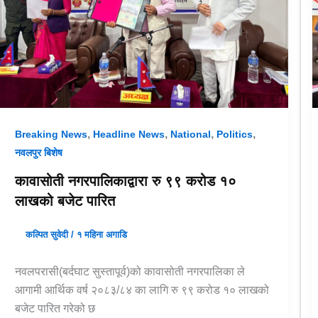
,
,
,
,
Breaking News
Headline News
National
Politics
नवलपुर बिशेष
कावासोती नगरपालिकाद्वारा रु ९९ करोड १०
लाखको बजेट पारित
कल्पित सुवेदी
/
१ महिना अगाडि
नवलपरासी(बर्दघाट सुस्तापूर्व)को कावासोती नगरपालिका ले
आगामी आर्थिक वर्ष २०८३/८४ का लागि रु ९९ करोड १० लाखको
बजेट पारित गरेको छ