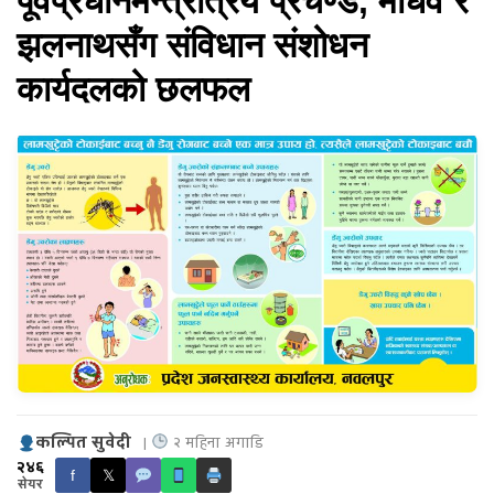
पूर्वप्रधानमन्त्रीत्रय प्रचण्ड, माधव र
झलनाथसँग संविधान संशोधन
कार्यदलको छलफल
कल्पित सुवेदी
|
२ महिना अगाडि
२४६
f
𝕏
सेयर