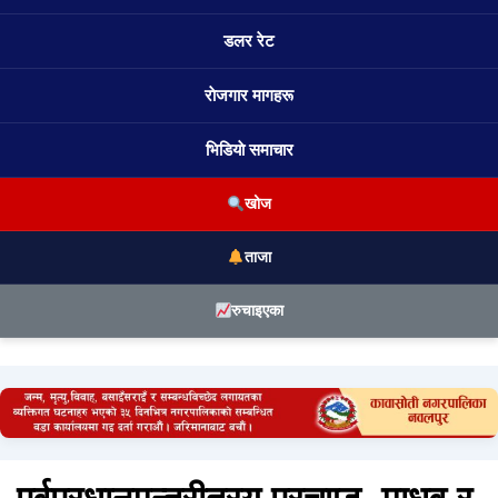
डलर रेट
राेजगार मागहरू
भिडियाे समाचार
खोज
ताजा
रुचाइएका