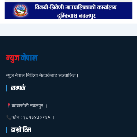
न्युज
नेपाल
न्युज नेपाल मिडिया नेटवर्कबाट सञ्चालित।
सम्पर्क
कावासोती नवलपुर ।
फोन : ९८१३४७०९६५ ।
हाम्रो टिम