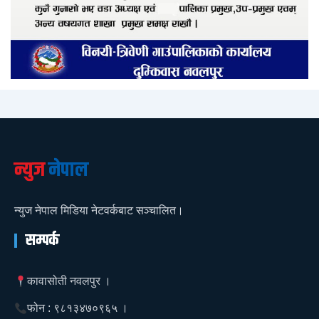
न्युज
नेपाल
न्युज नेपाल मिडिया नेटवर्कबाट सञ्चालित।
सम्पर्क
कावासोती नवलपुर ।
फोन : ९८१३४७०९६५ ।