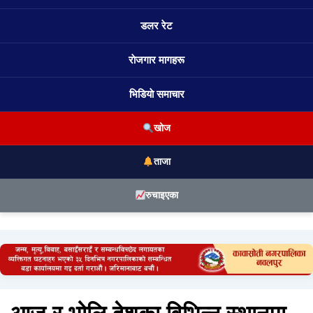
डलर रेट
राेजगार मागहरू
भिडियाे समाचार
खोज
ताजा
रुचाइएका