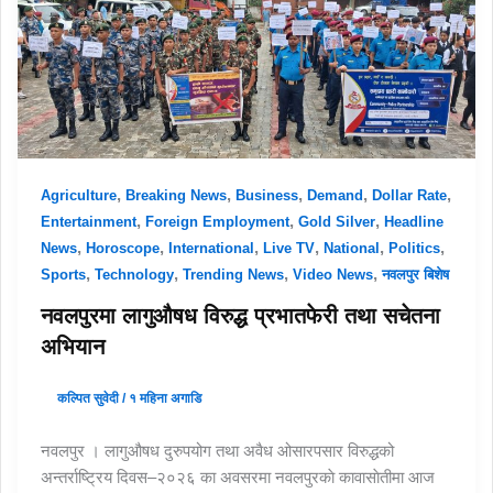
,
,
,
,
,
Agriculture
Breaking News
Business
Demand
Dollar Rate
,
,
,
Entertainment
Foreign Employment
Gold Silver
Headline
,
,
,
,
,
,
News
Horoscope
International
Live TV
National
Politics
,
,
,
,
Sports
Technology
Trending News
Video News
नवलपुर बिशेष
नवलपुरमा लागुऔषध विरुद्ध प्रभातफेरी तथा सचेतना
अभियान
कल्पित सुवेदी
/
१ महिना अगाडि
नवलपुर । लागुऔषध दुरुपयोग तथा अवैध ओसारपसार विरुद्धको
अन्तर्राष्ट्रिय दिवस–२०२६ का अवसरमा नवलपुरकाे कावासाेतीमा आज