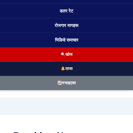
डलर रेट
राेजगार मागहरू
भिडियाे समाचार
खोज
ताजा
रुचाइएका