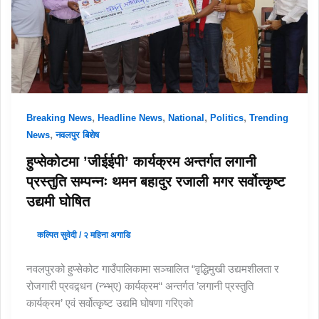
,
,
,
,
Breaking News
Headline News
National
Politics
Trending
,
News
नवलपुर बिशेष
हुप्सेकोटमा ’जीईईपी’ कार्यक्रम अन्तर्गत लगानी
प्रस्तुति सम्पन्नः थमन बहादुर रजाली मगर सर्वोत्कृष्ट
उद्यमी घोषित
कल्पित सुवेदी
/
२ महिना अगाडि
नवलपुरको हुप्सेकोट गाउँपालिकामा सञ्चालित “वृद्धिमुखी उद्यमशीलता र
रोजगारी प्रवद्र्धन (न्भ्भ्ए) कार्यक्रम“ अन्तर्गत ’लगानी प्रस्तुति
कार्यक्रम’ एवं सर्वोत्कृष्ट उद्यमि घोषणा गरिएको