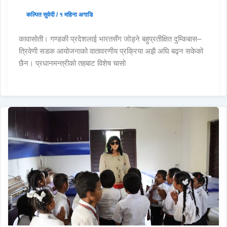
कल्पित सुवेदी
/
१ महिना अगाडि
कावासोती। गण्डकी प्रदेशलाई भारतसँग जोड्ने बहुप्रतीक्षित दुम्किबास–
त्रिवेणी सडक आयोजनाको वातावरणीय प्रक्रिया अझै अघि बढ्न सकेको
छैन। प्रधानमन्त्रीको तहबाट विशेष चासो