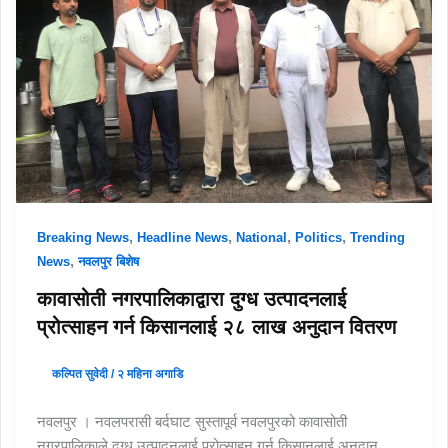
,
,
,
,
Breaking News
Headline News
National
Politics
Trending
,
News
नवलपुर बिशेष
कावासोती नगरपालिकाद्वारा दुग्ध उत्पादनलाई
प्रोत्साहन गर्न किसानलाई २८ लाख अनुदान वितरण
कल्पित सुवेदी
/
२ महिना अगाडि
नवलपुर । नवलपरासी बर्दघाट सुस्तापूर्व नवलपुरको कावासोती
नगरपालिकाले दुग्ध उत्पादनलाई प्रोत्साहन गर्न किसानलाई अनुदान