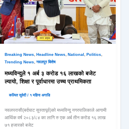
,
,
,
,
Breaking News
Headline News
National
Politics
,
Trending News
नवलपुर बिशेष
मध्यविन्दुले १ अर्ब ३ करोड १६ लाखको बजेट
ल्यायो, शिक्षा र पूर्वाधारमा उच्च प्राथमिकता
कल्पित सुवेदी
/
१ महिना अगाडि
नवलपरासी(बर्दघाट सुस्तापूर्व)को मध्यविन्दु नगरपालिकाले आगामी
आर्थिक वर्ष २०८३/८४ का लागि रु एक अर्ब तीन करोड १६ लाख
७१ हजारको बजेट