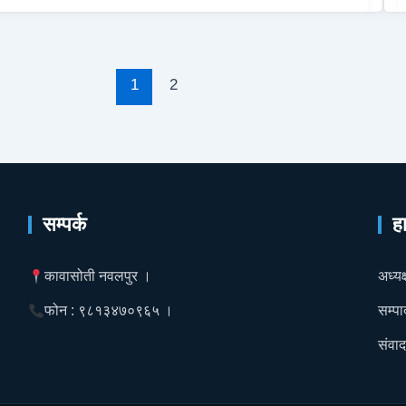
1
2
सम्पर्क
ह
कावासोती नवलपुर ।
अध्यक्
फोन : ९८१३४७०९६५ ।
सम्पा
संवाद