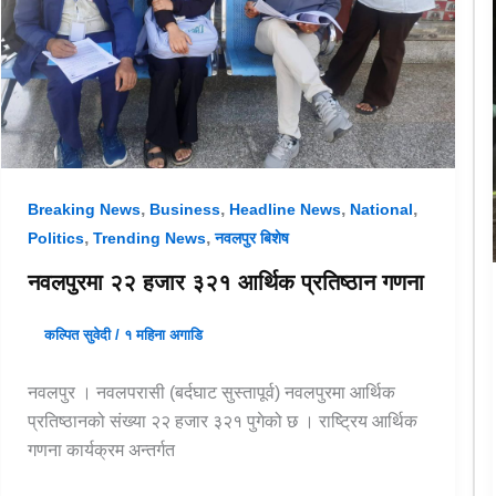
,
,
,
,
Breaking News
Business
Headline News
National
,
,
Politics
Trending News
नवलपुर बिशेष
नवलपुरमा २२ हजार ३२१ आर्थिक प्रतिष्ठान गणना
कल्पित सुवेदी
/
१ महिना अगाडि
नवलपुर । नवलपरासी (बर्दघाट सुस्तापूर्व) नवलपुरमा आर्थिक
प्रतिष्ठानको संख्या २२ हजार ३२१ पुगेको छ । राष्ट्रिय आर्थिक
गणना कार्यक्रम अन्तर्गत