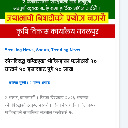
,
,
Breaking News
Sports
Trending News
स्पेनविरुद्ध चम्किएका भोजिन्हाका फलोअर्स १०
घन्टामै ५० हजारबाट पुगे ५० लाख
कल्पित सुवेदी
/
२ महिना अगाडि
२ असार, काठमाडौं । फिफा विश्वकप २०२६ अन्तर्गत
स्पेनविरुद्धको उत्कृष्ट प्रदर्शन गरेका केप भर्डेका गोलकिपर
भोजिन्हाको सामाजिक सञ्जाल फलोअर्स १०