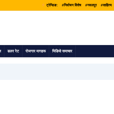
ट्रेन्डिङ:
#निर्वाचन विशेष
#नवलपुर
#साहित्य
ल
डलर रेट
राेजगार मागहरू
भिडियाे समाचार