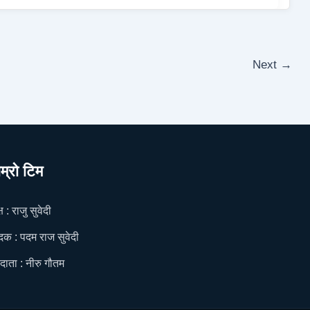
Next
→
ाम्रो टिम
ष : राजु सुवेदी
दक : पदम राज सुवेदी
दाता : नीरु गौतम