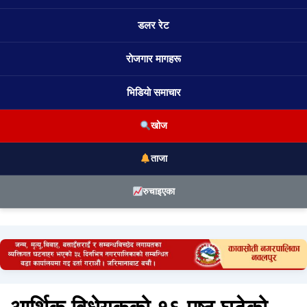
डलर रेट
राेजगार मागहरू
भिडियाे समाचार
खोज
ताजा
रुचाइएका