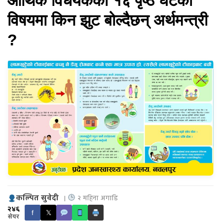
आर्थिक विधेयकको १६ पृष्ठ घटेको
विषयमा किन झुट बोल्दैछन् अर्थमन्त्री
?
कल्पित सुवेदी
|
२ महिना अगाडि
२४६
f
𝕏
सेयर