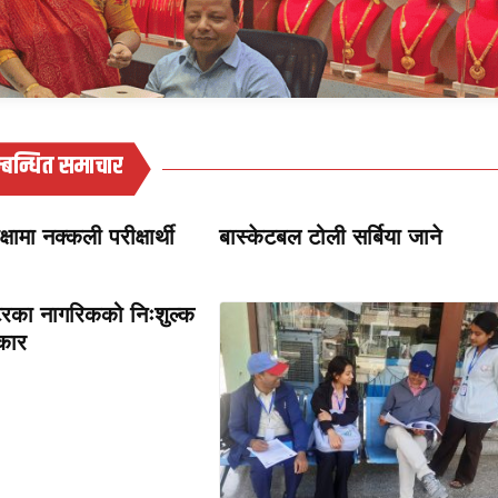
्बन्धित समाचार
्षामा नक्कली परीक्षार्थी
बास्केटबल टोली सर्बिया जाने
्टरका नागरिकको निःशुल्क
रकार