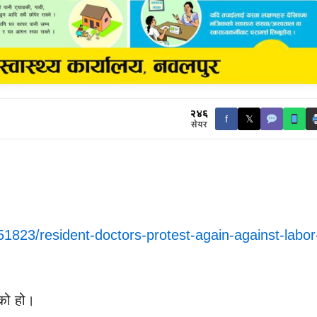
२४६
f
𝕏
सेयर
1823/resident-doctors-protest-again-against-labor
को हो।