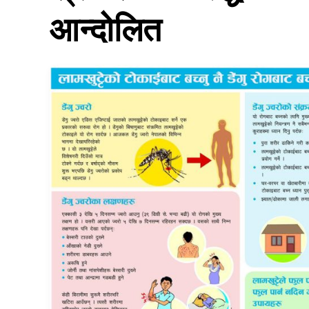
आन्दोलित