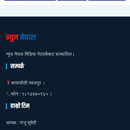
न्युज
नेपाल
न्युज नेपाल मिडिया नेटवर्कबाट सञ्चालित।
सम्पर्क
कावासोती नवलपुर ।
फोन : ९८१३४७०९६५ ।
हाम्रो टिम
अध्यक्ष : राजु सुवेदी