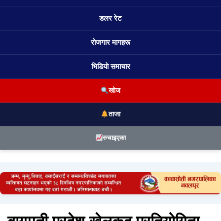
डलर रेट
राेजगार मागहरू
भिडियाे समाचार
खोज
ताजा
रुचाइएका