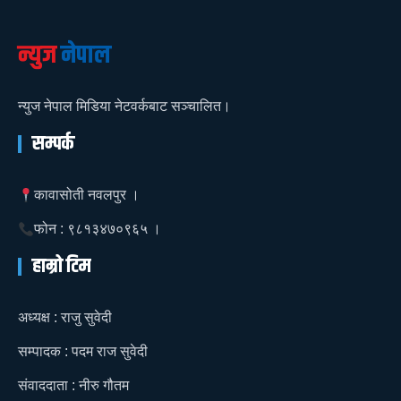
न्युज
नेपाल
न्युज नेपाल मिडिया नेटवर्कबाट सञ्चालित।
सम्पर्क
कावासोती नवलपुर ।
फोन : ९८१३४७०९६५ ।
हाम्रो टिम
अध्यक्ष : राजु सुवेदी
सम्पादक : पदम राज सुवेदी
संवाददाता : नीरु गौतम