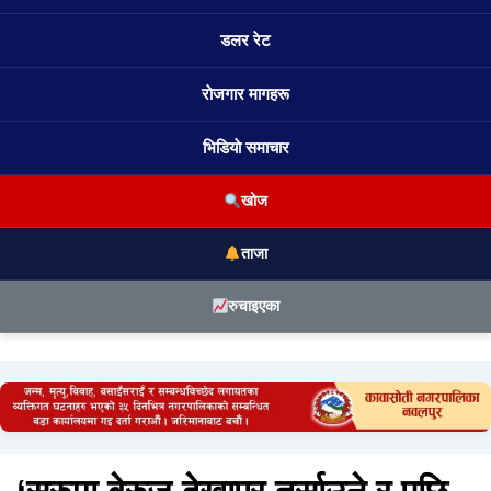
डलर रेट
राेजगार मागहरू
भिडियाे समाचार
खोज
ताजा
रुचाइएका