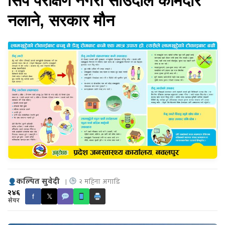
सिप परीक्षण नगरी साउदीले कामदार
नलाने, सरकार माैन
कल्पित सुवेदी
|
२ महिना अगाडि
२४६
f
𝕏
सेयर