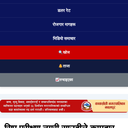
डलर रेट
राेजगार मागहरू
भिडियाे समाचार
खोज
ताजा
रुचाइएका