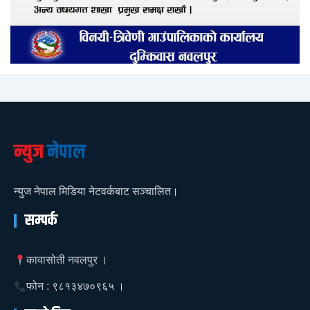
न्युज
नेपाल
न्युज नेपाल मिडिया नेटवर्कबाट सञ्चालित।
सम्पर्क
कावासोती नवलपुर ।
फोन : ९८१३४७०९६५ ।