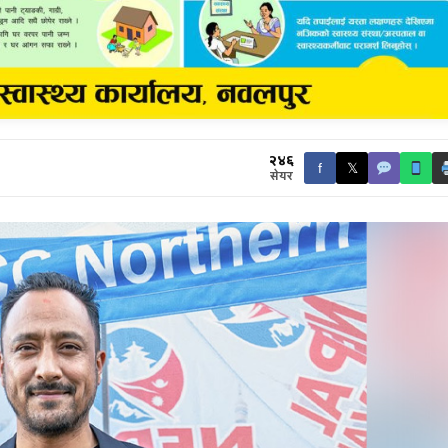
२४६
f
𝕏
सेयर