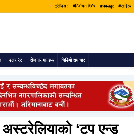
ट्रेन्डिङ:
#निर्वाचन विशेष
#नवलपुर
#साहित्य
ल
डलर रेट
राेजगार मागहरू
भिडियाे समाचार
 अस्ट्रेलियाको ‘टप एन्ड