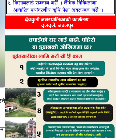
ने
जमा