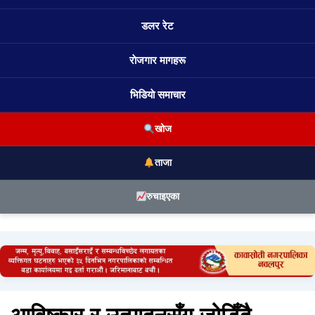
डलर रेट
राेजगार मागहरू
भिडियाे समाचार
खोज
ताजा
रुचाइएका