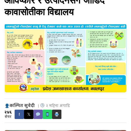
आविष्कार र उत्पादनसँग जोडिँदै
कावासोतीका विद्यालय
कल्पित सुवेदी
|
२ महिना अगाडि
२४६
f
𝕏
सेयर