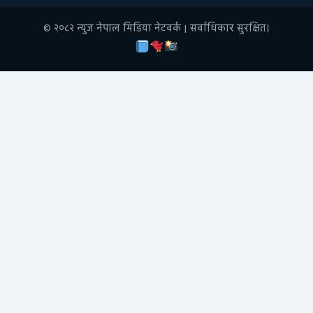
© २०८२ न्युज नेपाल मिडिया नेटवर्क | सर्वाधिकार सुरक्षित।