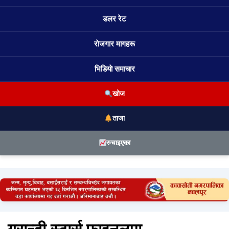
डलर रेट
राेजगार मागहरू
भिडियाे समाचार
खोज
ताजा
रुचाइएका