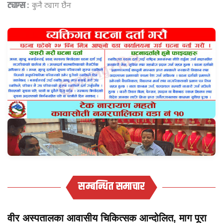
ट्याग्स :
कुनै ट्याग छैन
सम्बन्धित समाचार
वीर अस्पतालका आवासीय चिकित्सक आन्दोलित, माग पूरा