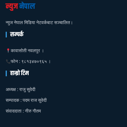
न्युज
नेपाल
न्युज नेपाल मिडिया नेटवर्कबाट सञ्चालित।
सम्पर्क
कावासोती नवलपुर ।
फोन : ९८१३४७०९६५ ।
हाम्रो टिम
अध्यक्ष : राजु सुवेदी
सम्पादक : पदम राज सुवेदी
संवाददाता : नीरु गौतम