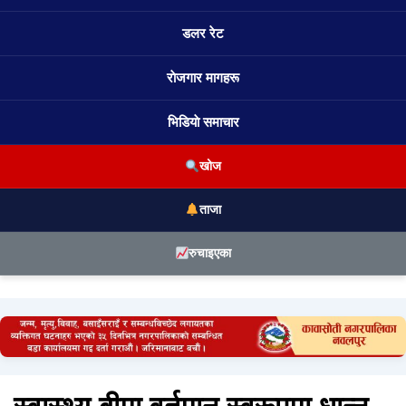
डलर रेट
राेजगार मागहरू
भिडियाे समाचार
खोज
ताजा
रुचाइएका