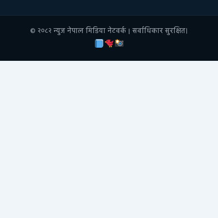
© २०८२ न्युज नेपाल मिडिया नेटवर्क | सर्वाधिकार सुरक्षित।