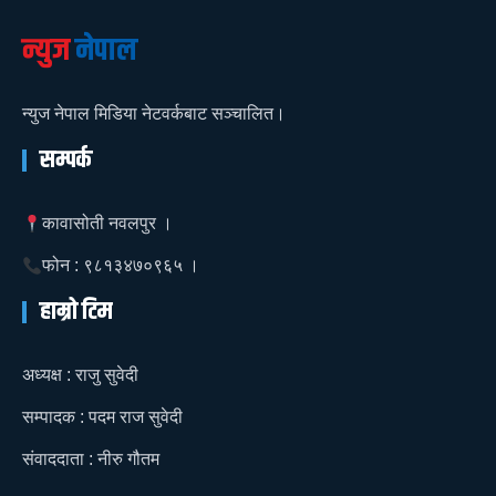
न्युज
नेपाल
न्युज नेपाल मिडिया नेटवर्कबाट सञ्चालित।
सम्पर्क
कावासोती नवलपुर ।
फोन : ९८१३४७०९६५ ।
हाम्रो टिम
अध्यक्ष : राजु सुवेदी
सम्पादक : पदम राज सुवेदी
संवाददाता : नीरु गौतम