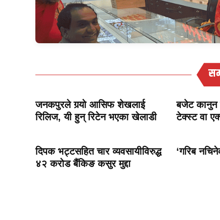
सम
जनकपुरले गर्‍यो आसिफ शेखलाई
बजेट कानुन 
रिलिज, यी हुन् रिटेन भएका खेलाडी
टेक्स्ट वा ए
दिपक भट्टसहित चार व्यवसायीविरुद्ध
‘गरिब नचिने
४२ करोड बैंकिङ कसुर मुद्दा