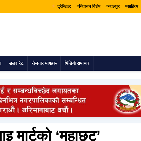
ट्रेन्डिङ:
#निर्वाचन विशेष
#नवलपुर
#साहित्य
ल
डलर रेट
राेजगार मागहरू
भिडियाे समाचार
 मार्टको ‘महाछुट’