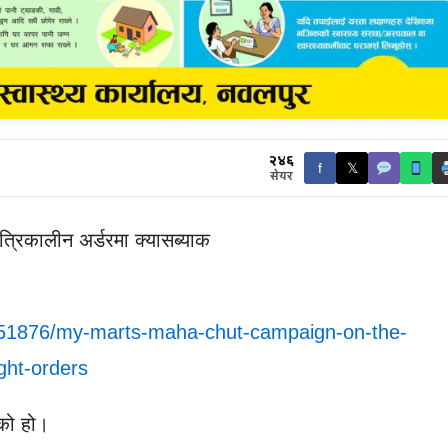
२४६
f
𝕏
सेयर
ात्रिकालीन अर्डरमा क्यासब्याक
951876/my-marts-maha-chut-campaign-on-the-
ght-orders
को हो।