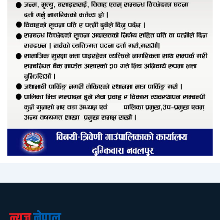
न्युज
नेपाल