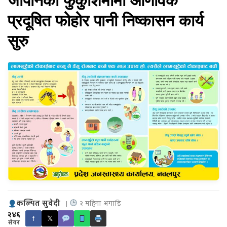
जापानकाे फुकुशिमामा आणविक
प्रदूषित फोहोर पानी निष्कासन कार्य
सुरु
कल्पित सुवेदी
|
२ महिना अगाडि
२४६
f
𝕏
सेयर