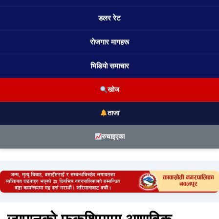
डलर रेट
राेजगार मागहरू
भिडियाे समाचार
खोज
ताजा
रुचाइएका