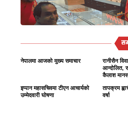
सम
नेपालमा आजको मुख्य समाचार
रानीसैन विव
आन्दोलित, स
कैलाश मानस
इप्पान महासचिवमा टीएन आचार्यको
तापक्रम ह्वात
उम्मेदवारी घोषणा
वर्षा