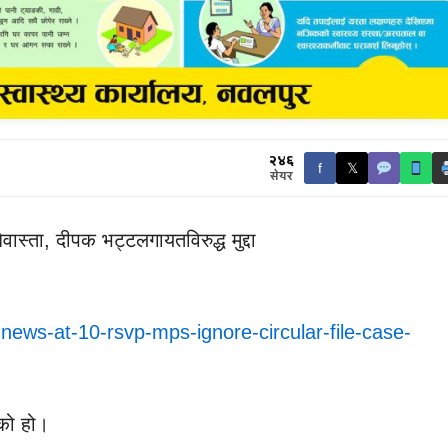
२४६
f
𝕏
सेयर
वास्ता, दीपक भट्टलगायतविरुद्ध मुद्दा
news-at-10-rsvp-mps-ignore-circular-file-case-
को हो।