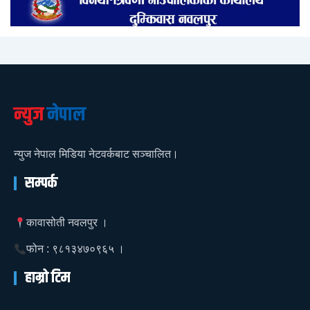
न्युज
नेपाल
न्युज नेपाल मिडिया नेटवर्कबाट सञ्चालित।
सम्पर्क
कावासोती नवलपुर ।
फोन : ९८१३४७०९६५ ।
हाम्रो टिम