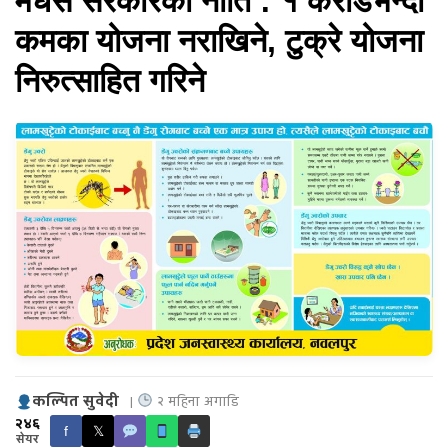
मधेस सरकारको नीति : १ करोडभन्दा
कमका योजना नराखिने, टुक्रे योजना
निरुत्साहित गरिने
कल्पित सुवेदी
|
२ महिना अगाडि
२४६
f
𝕏
सेयर