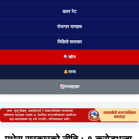
डलर रेट
राेजगार मागहरू
भिडियाे समाचार
खोज
ताजा
रुचाइएका