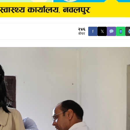
२४६
f
𝕏
सेयर