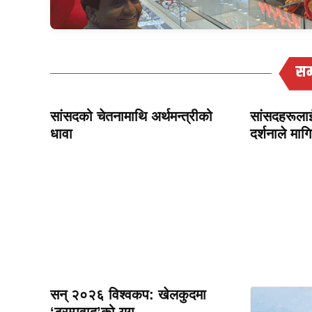
सम
सांसदको चेतनामाथि अर्थमन्त्रीको
सांसदहरूलाई
धावा
दर्शनाले मा
सन् २०२६ विश्वकप: खेलकुदमा
‘ट्रम्पवाद’को युग