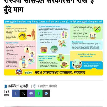
रास्वपा सांसदले सरकारसँग राखे ३
बुँदे माग
कल्पित सुवेदी
|
२ महिना अगाडि
२४६
f
𝕏
सेयर