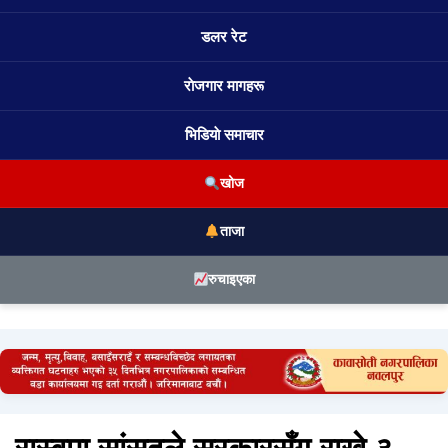
डलर रेट
राेजगार मागहरू
भिडियाे समाचार
खोज
ताजा
रुचाइएका