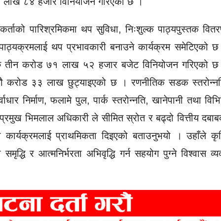
ोड ३० लाख ८४ हजार विनियोजन गरिएको छ ।
हजकर्ताको पारिश्रमिकमा थप सुविधा, निःशुल्क पाठ्यपुस्तक वित
’ पाठ्यक्रमलाई थप प्रभावकारी बनाउने कार्यक्रम समेटिएको छ
ाट रु तीन करोड ७१ लाख ५२ हजार बजेट विनियोजन गरिएको छ
रु नौ करोड ३३ लाख छुट्याइएको छ । रणनीतिक सडक स्तरोन्नत
्वाधार निर्माण, फलामे पुल, पार्क स्तरोन्नति, खानेपानी तथा विभि
मुख भिमलाल अधिकारी ले सीमित स्रोत र बढ्दो वित्तीय दबाब
ा कार्यक्रमलाई प्राथमिकता दिइएको बताउनुभयो । उहाँले कृष
ो समृद्धि र आत्मनिर्भरता अभिवृद्धि गर्न सहयोग पुग्ने विश्वास व्य