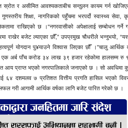
सीमित स्रोत र असीमित आवश्यकताबीच सन्तुलन कायम गर्न खोजिए
स्तरीय शिक्षा, नागरिकको पहुँचमा भरपर्दो स्वास्थ्य सेवा, क
मिकतामा राखिएको छ ।“नगरवासीको अपेक्षालाई सम्बोधन गर्ने ग
मा राखेर बजेट ल्याएका छौँ,” उपप्रमुख चौधरीले भन्नुभयो, “य
पूर्ण योगदान पु¥याउने विश्वास लिएका छौँ ।”चालु आर्थिक वर
एक अर्ब पाँच करोड ३४ लाख ३९ हजार रहेकोमा हालसम्म रु 
िशत आय प्राप्त भएको नगरपालिकाले जनाएको छ । सो अवधिमा क
ई ६४ दशमलव ७ प्रतिशत वित्तीय प्रगति हासिल भएको विव
छलफल गरी आगामी आर्थिक वर्षका लागि बजेट पारित गरेको छ ।