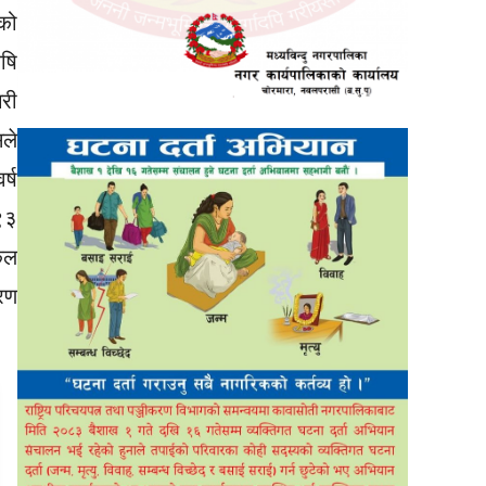
को
ृषि
री
सले
्ष
९३
ुल
रण