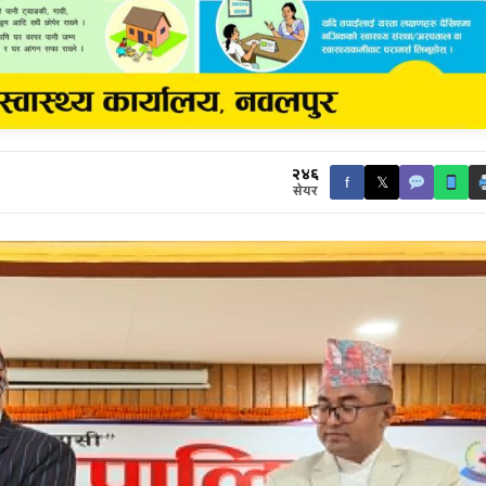
२४६
f
𝕏
सेयर