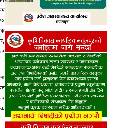
रम
 २०
िक
र,
३२
ामा
धन
३२
ल्क
छ ।