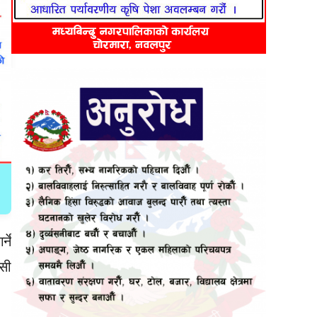
्ने
ुसी