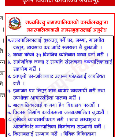
रण,
 ।
 ।
ि,
न्न
का
ि,
क्त