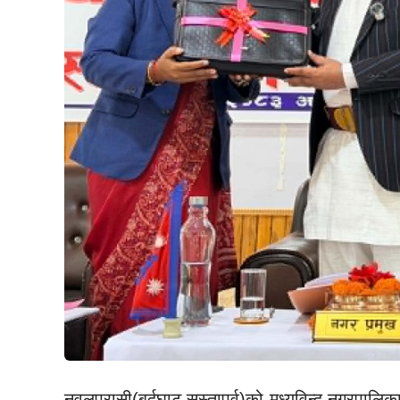
नवलपरासी(बर्दघाट सुस्तापूर्व)को मध्यविन्दु नगरपा