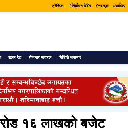
ट्रेन्डिङ:
#निर्वाचन विशेष
#नवलपुर
#साहित्य
ल
डलर रेट
राेजगार मागहरू
भिडियाे समाचार
३ करोड १६ लाखको बजेट