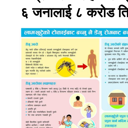
६ जनालाई ८ करोड ति