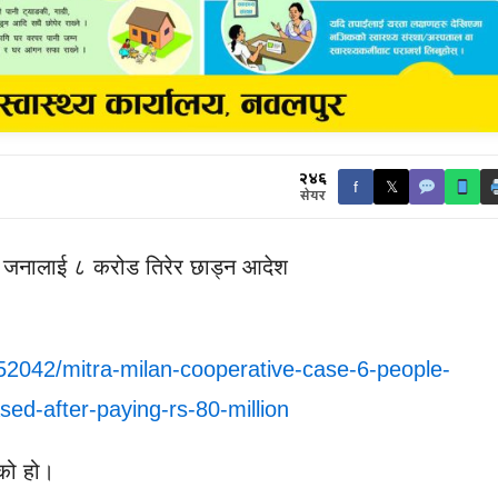
२४६
f
𝕏
सेयर
 जनालाई ८ करोड तिरेर छाड्न आदेश
52042/mitra-milan-cooperative-case-6-people-
ased-after-paying-rs-80-million
को हो।