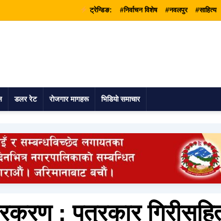
ट्रेन्डिङ:
#निर्वाचन विशेष
#नवलपुर
#साहित्य
ल
डलर रेट
राेजगार मागहरू
भिडियाे समाचार
्रकरण : पत्रकार गिरीसहि