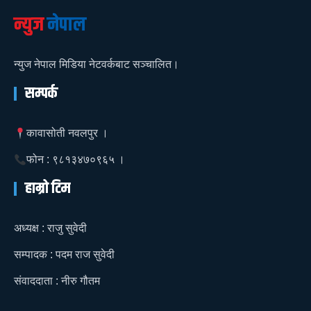
न्युज
नेपाल
न्युज नेपाल मिडिया नेटवर्कबाट सञ्चालित।
सम्पर्क
कावासोती नवलपुर ।
फोन : ९८१३४७०९६५ ।
हाम्रो टिम
अध्यक्ष : राजु सुवेदी
सम्पादक : पदम राज सुवेदी
संवाददाता : नीरु गौतम