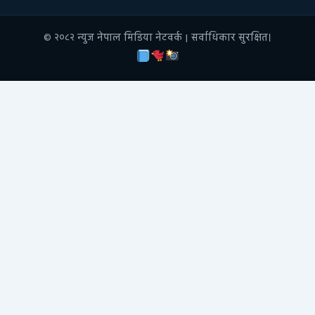
© २०८२ न्युज नेपाल मिडिया नेटवर्क | सर्वाधिकार सुरक्षित।