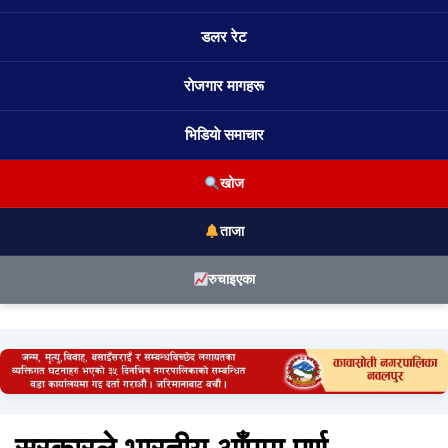
डलर रेट
राेजगार मागहरू
भिडियाे समाचार
खोज
ताजा
रुचाइएका