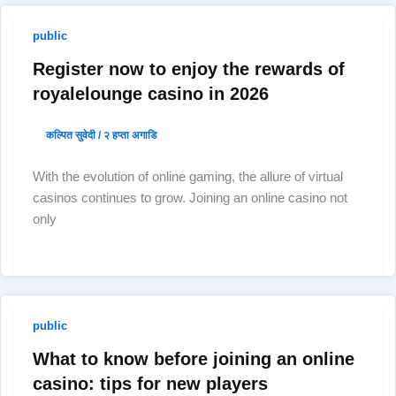
public
Register now to enjoy the rewards of
royalelounge casino in 2026
कल्पित सुवेदी
/
२ हप्ता अगाडि
With the evolution of online gaming, the allure of virtual
casinos continues to grow. Joining an online casino not
only
public
What to know before joining an online
casino: tips for new players