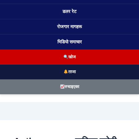
डलर रेट
राेजगार मागहरू
भिडियाे समाचार
खोज
ताजा
रुचाइएका