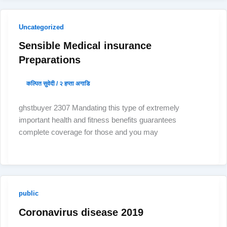
Uncategorized
Sensible Medical insurance
Preparations
कल्पित सुवेदी
/
२ हप्ता अगाडि
ghstbuyer 2307 Mandating this type of extremely
important health and fitness benefits guarantees
complete coverage for those and you may
public
Coronavirus disease 2019