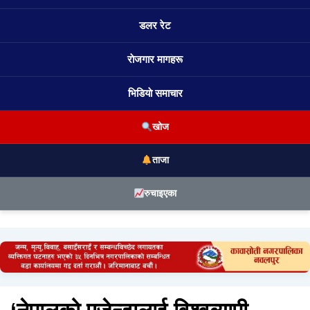
डलर रेट
राेजगार मागहरू
भिडियाे समाचार
खोज
ताजा
रुचाइएका