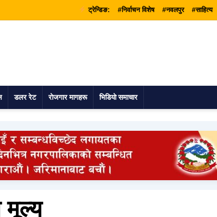
ट्रेन्डिङ:
#निर्वाचन विशेष
#नवलपुर
#साहित्य
ल
डलर रेट
राेजगार मागहरू
भिडियाे समाचार
 मूल्य