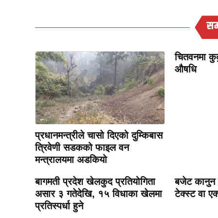
सम
चितवनमा कु
औषधि
प्रधानमन्त्रीले चासो दिएको दुम्किबास
त्रिवेणी सडकको फाइल वन
मन्त्रालयमा अडकियो
बागमती प्रदेश खेलकुद प्रतियोगिता
बजेट कानुन 
असार ३ गतेदेखि, १५ विधाका खेलमा
टेक्स्ट वा ए
प्रतिस्पर्धा हुने