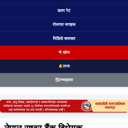
डलर रेट
राेजगार मागहरू
भिडियाे समाचार
खोज
ताजा
रुचाइएका