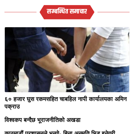
सम्बन्धित समाचार
६० हजार घुस रकमसहित चाबहिल नापी कार्यालयका अमिन
पक्राउ
विश्वकप बन्दैछ भूराजनीतिको अखडा
काठमाडौं प्रशासनले भन्यो- बिना अनुमति भिड हुनेगरी